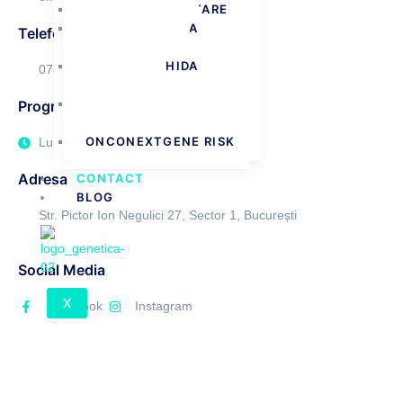
CANCERE EREDITARE
BIOPSIE LICHIDA
Telefon
MONITORIZARE
BIOPSIE LICHIDA
0755 88 44 66
SCREENING
TEST GENETIC
Program
URONEXTGENE
ONCONEXTGENE RISK
Luni - Vineri : 9.00 A.M - 5.00 P.M
Adresa
CONTACT
BLOG
Str. Pictor Ion Negulici 27, Sector 1, București
Social Media
X
Facebook
Instagram