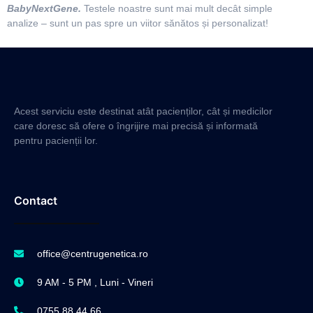
BabyNextGene.
Testele noastre sunt mai mult decât simple
analize – sunt un pas spre un viitor sănătos și personalizat!
Acest serviciu este destinat atât pacienților, cât și medicilor
care doresc să ofere o îngrijire mai precisă și informată
pentru pacienții lor.
Contact
office@centrugenetica.ro
9 AM - 5 PM , Luni - Vineri
0755 88 44 66