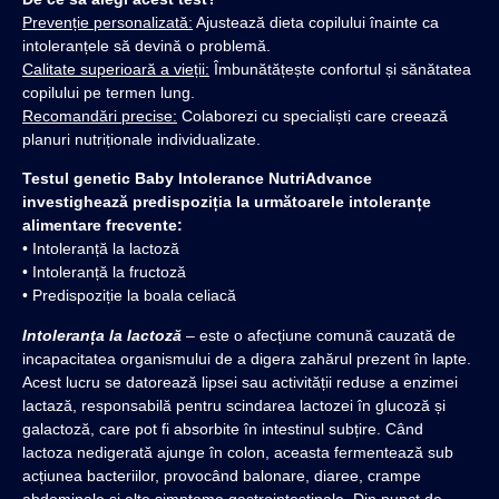
Prevenție personalizată:
Ajustează dieta copilului înainte ca
intoleranțele să devină o problemă.
Calitate superioară a vieții:
Îmbunătățește confortul și sănătatea
copilului pe termen lung.
Recomandări precise:
Colaborezi cu specialiști care creează
planuri nutriționale individualizate.
Testul genetic Baby Intolerance NutriAdvance
investighează predispoziția la următoarele intoleranțe
alimentare frecvente:
• Intoleranță la lactoză
• Intoleranță la fructoză
• Predispoziție la boala celiacă
Intoleranța la lactoză
– este o afecțiune comună cauzată de
incapacitatea organismului de a digera zahărul prezent în lapte.
Acest lucru se datorează lipsei sau activității reduse a enzimei
lactază, responsabilă pentru scindarea lactozei în glucoză și
galactoză, care pot fi absorbite în intestinul subțire. Când
lactoza nedigerată ajunge în colon, aceasta fermentează sub
acțiunea bacteriilor, provocând balonare, diaree, crampe
abdominale și alte simptome gastrointestinale. Din punct de