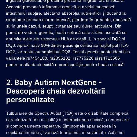
ingestia glutenului, o proteină prezentă în grâu, orz și secară.
Aceasta provoacă inflamație cronică la nivelul mucoasei
intestinului subțire, afectând absorbția nutrienților și ducând la
simptome precum diaree cronică, pierdere în greutate, oboseală
și, în unele cazuri, erupții cutanate sau dureri articulare. Din
punct de vedere genetic, boala celiacă este strâns asociată cu
anumite alele ale sistemului HLA de clasă II, în special DQ2 și
DQ8. Aproximativ 90% dintre pacienții celiaci au haplotipul HLA-
DQ2, iar restul au haplotipul DQ8. Testul genetic poate identifica
variantele rs7454108, rs2395182, rs7775228 și rs4713586
pentru a afla dacă există o predispoziție pentru boala celiacă.
2. Baby Autism NextGene -
Descoperă cheia dezvoltării
personalizate
Tulburarea de Spectru Autist (TSA) este o dizabilitate complexă
caracterizată prin dificultăți în interacțiunea socială, comunicare
și comportamente repetitive. Simptomele apar adesea în
copilăria timpurie și variază foarte mult în severitate. Autismul