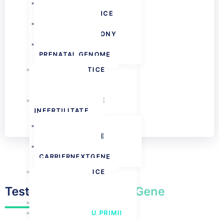
TEST GENETIC
PRENATAL ADVANCE
TEST GENETIC
PRENATAL HARMONY
TEST GENETIC
PRENATAL GENOME
TESTE GENETICE
PRENATALE DE
DIAGNOSTIC
TESTE GENETICE
INFERTILITATE
TEST GENETIC
FERTILNEXTGENE
TEST GENETIC
CARRIERNEXTGENE
TESTE GENETICE
TROMBOFILIE
Test Genetic
BabyNextGene
TESTE MICROBIOM
TEST NUTRIGENETIC
TESTE PENTRU PRIMII