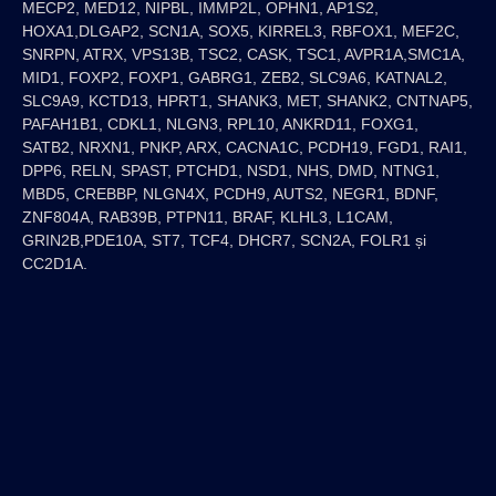
MECP2, MED12, NIPBL, IMMP2L, OPHN1, AP1S2,
HOXA1,DLGAP2, SCN1A, SOX5, KIRREL3, RBFOX1, MEF2C,
SNRPN, ATRX, VPS13B, TSC2, CASK, TSC1, AVPR1A,SMC1A,
MID1, FOXP2, FOXP1, GABRG1, ZEB2, SLC9A6, KATNAL2,
SLC9A9, KCTD13, HPRT1, SHANK3, MET, SHANK2, CNTNAP5,
PAFAH1B1, CDKL1, NLGN3, RPL10, ANKRD11, FOXG1,
SATB2, NRXN1, PNKP, ARX, CACNA1C, PCDH19, FGD1, RAI1,
DPP6, RELN, SPAST, PTCHD1, NSD1, NHS, DMD, NTNG1,
MBD5, CREBBP, NLGN4X, PCDH9, AUTS2, NEGR1, BDNF,
ZNF804A, RAB39B, PTPN11, BRAF, KLHL3, L1CAM,
GRIN2B,PDE10A, ST7, TCF4, DHCR7, SCN2A, FOLR1 și
CC2D1A.