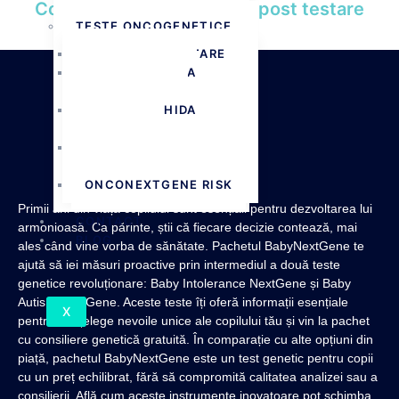
Consiliere genetică pre și post testare
PASI IN VIATA
TESTE ONCOGENETICE
GRATUITĂ.
CANCERE EREDITARE
BIOPSIE LICHIDA
MONITORIZARE
BIOPSIE LICHIDA
SCREENING
TEST GENETIC
URONEXTGENE
ONCONEXTGENE RISK
Primii ani din viața copilului sunt esențiali pentru dezvoltarea lui
CONTACT
armonioasă. Ca părinte, știi că fiecare decizie contează, mai
BLOG
ales când vine vorba de sănătate. Pachetul BabyNextGene te
ajută să iei măsuri proactive prin intermediul a două teste
genetice revoluționare: Baby Intolerance NextGene și Baby
Autism NextGene. Aceste teste îți oferă informații esențiale
X
pentru a înțelege nevoile unice ale copilului tău și vin la pachet
cu consiliere genetică gratuită. În comparație cu alte opțiuni din
piață, pachetul BabyNextGene este un test genetic pentru copii
cu un preț echilibrat, fără să compromită calitatea analizei sau a
consilierii. Află cum aceste instrumente inovatoare pot schimba