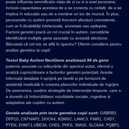
poate influența semnificativ viața de zi cu zi a unei persoane,
inclusiv capacitatea acesteia de a se conecta cu ceilalți, de a se
implica în educație sau de a menține un loc de muncă. În plus,
persoanele cu autism prezintă frecvent afecțiuni coexistente,
cum ar fi dizabilități intelectuale, anxietate sau epilepsie.
Factorii genetici joacă un rol crucial în autism, cercetările
identificând multiple gene asociate cu această afecțiune.
Bănuiești că cel mic se află în spectru? Oferim consiliere pentru
analize genetice la copii!
Testul Baby Autism NextGene analizează 94 de gene
puternic asociate cu tulburările din spectrul autist, oferind o
analiză cuprinzătoare a factorilor genetici potențiali. Aceste
informații detaliate îi sprijină pe familii și pe furnizorii de
asistență medicală în crearea planurilor individuale de îngrijire.
De asemenea, susține strategiile de intervenție timpurie, care s-
a dovedit că îmbunătățesc rezultatele sociale, cognitive și
adaptative ale copiilor cu autism.
Genele analizate prin teste genetice copii sunt:
GABRB3,
DPP10, CNTNAP2, DOCK4, KDM5C, LAMC3, FMR1, CHD7,
PTEN, EHMT1,UBE3A, CHD1, PHF6, SMG6, SLC6A4, PQBP1,