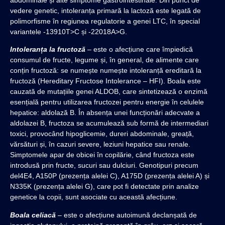
vedere genetic, intoleranța primară la lactoză este legată de
polimorfisme în regiunea regulatorie a genei LTC, în special
variantele -13910T>C și -22018A>G.
Intoleranța la fructoză
– este o afecțiune care împiedică
consumul de fructe, legume și, în general, de alimente care
conțin fructoză: se numește numește intoleranță ereditară la
fructoză (Hereditary Fructose Intolerance – HFI). Boala este
cauzată de mutațiile genei ALDOB, care sintetizează o enzimă
esențială pentru utilizarea fructozei pentru energie în celulele
hepatice: aldolază B. În absența unei funcționări adecvate a
aldolazei B, fructoza se acumulează sub formă de intermediari
toxici, provocând hipoglicemie, dureri abdominale, greață,
vărsături și, în cazuri severe, leziuni hepatice sau renale.
Simptomele apar de obicei în copilărie, când fructoza este
introdusă prin fructe, sucuri sau dulciuri. Genotipuri precum
del4E4, A150P (prezența alelei C), A175D (prezența alelei A) și
N335K (prezența alelei G), care pot fi detectate prin analize
genetice la copii, sunt asociate cu această afecțiune.
Boala celiacă
– este o afecțiune autoimună declanșată de