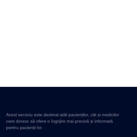
Acest serviciu este destinat atât pacienților, cât și medicilor
care doresc să ofere o îngrijire mai precisă și informată
pentru pacienții lor.