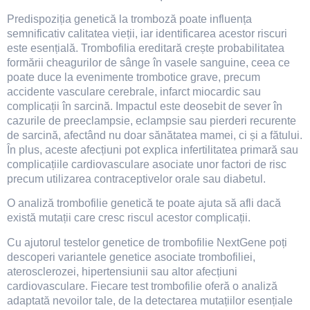
Predispoziția genetică la tromboză poate influența
semnificativ calitatea vieții, iar identificarea acestor riscuri
este esențială. Trombofilia ereditară crește probabilitatea
formării cheagurilor de sânge în vasele sanguine, ceea ce
poate duce la evenimente trombotice grave, precum
accidente vasculare cerebrale, infarct miocardic sau
complicații în sarcină. Impactul este deosebit de sever în
cazurile de preeclampsie, eclampsie sau pierderi recurente
de sarcină, afectând nu doar sănătatea mamei, ci și a fătului.
În plus, aceste afecțiuni pot explica infertilitatea primară sau
complicațiile cardiovasculare asociate unor factori de risc
precum utilizarea contraceptivelor orale sau diabetul.
O analiză trombofilie genetică te poate ajuta să afli dacă
există mutații care cresc riscul acestor complicații.
Cu ajutorul testelor genetice de trombofilie NextGene poți
descoperi variantele genetice asociate trombofiliei,
aterosclerozei, hipertensiunii sau altor afecțiuni
cardiovasculare. Fiecare test trombofilie oferă o analiză
adaptată nevoilor tale, de la detectarea mutațiilor esențiale