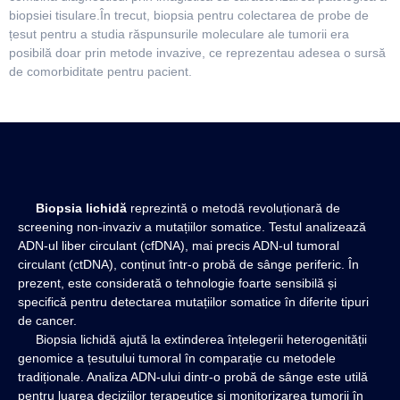
biopsiei tisulare.În trecut, biopsia pentru colectarea de probe de
țesut pentru a studia răspunsurile moleculare ale tumorii era
posibilă doar prin metode invazive, ce reprezentau adesea o sursă
de comorbiditate pentru pacient.
Biopsia lichidă
reprezintă o metodă revoluționară de
screening non-invaziv a mutațiilor somatice. Testul analizează
ADN-ul liber circulant (cfDNA), mai precis ADN-ul tumoral
circulant (ctDNA), conținut într-o probă de sânge periferic. În
prezent, este considerată o tehnologie foarte sensibilă și
specifică pentru detectarea mutațiilor somatice în diferite tipuri
de cancer.
Biopsia lichidă ajută la extinderea înțelegerii heterogenității
genomice a țesutului tumoral în comparație cu metodele
tradiționale. Analiza ADN-ului dintr-o probă de sânge este utilă
pentru luarea deciziilor terapeutice și monitorizarea tumorii în