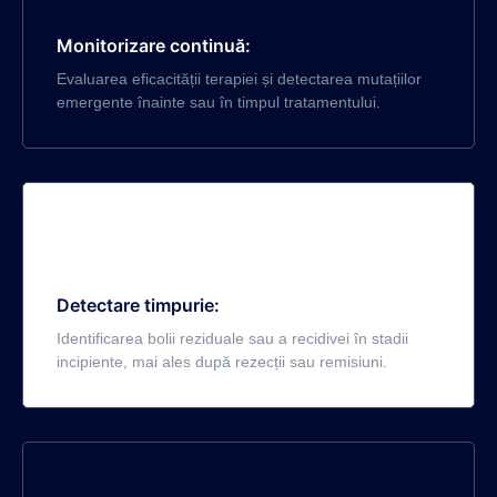
Monitorizare continuă:
Evaluarea eficacității terapiei și detectarea mutațiilor
emergente înainte sau în timpul tratamentului.
Detectare timpurie:
Identificarea bolii reziduale sau a recidivei în stadii
incipiente, mai ales după rezecții sau remisiuni.