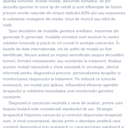
apariția tumorilor. Aceste mutații, denumite somatice, se pot
dezvolta spontan în orice tip de celulă și sunt influențate de factori
precum erorile naturale din timpul replicării ADN-ului sau expunerea
la substanțe mutagene din mediu, locul de muncă sau stilul de
viață.
Spre deosebire de mutațiile genetice ereditare, transmise din
generație în generație, mutațiile somatice sunt exclusiv la nivelul
celulelor tumorale și joacă un rol crucial în evoluția cancerului. În
bazele de date internaționale, mii de astfel de mutații au fost
identificate, fiecare având un impact semnificativ asupra dezvoltării
tumorii, formării metastazelor sau rezistenței la tratament. Analiza
acestor mutații reprezintă o cheie esențială în oncologie, oferind
informații pentru diagnosticul precoce, personalizarea terapiilor și
monitorizarea răspunsului la tratament. Pe măsură ce tumorile
evoluează, noi mutații pot apărea, influențând eficiența agenților
terapeutici și subliniind necesitatea unei monitorizări genetice
constante.
Diagnosticul cancerului necesită o serie de analize, printre care
biopsia tisulară este considerată standardul de aur. Strategia
terapeutică împotriva cancerului și controlul răspunsului terapeutic
sunt, în mod convențional, decise printr-o abordare analitică care
combină diagnosticul prin imagistică cu caracterizarea patologică a