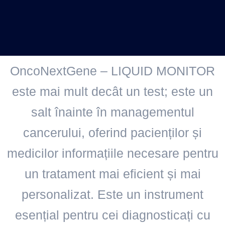
OncoNextGene – LIQUID MONITOR
este mai mult decât un test; este un
salt înainte în managementul
cancerului, oferind pacienților și
medicilor informațiile necesare pentru
un tratament mai eficient și mai
personalizat. Este un instrument
esențial pentru cei diagnosticați cu