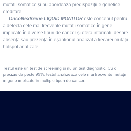
mutații somatice și nu abordează predispozițiile genetice
ereditare.
OncoNextGene LIQUID MONITOR
este conceput pentru
a detecta cele mai frecvente mutații somatice în gene
implicate în diverse tipuri de cancer și oferă informații despre
absența sau prezența în eșantionul analizat a fiecărei mutații
hotspot analizate.
Testul este un test de screening și nu un test diagnostic. Cu o
precizie de peste 99%, testul analizează cele mai frecvente mutații
în gene implicate în multiple tipuri de cancer.