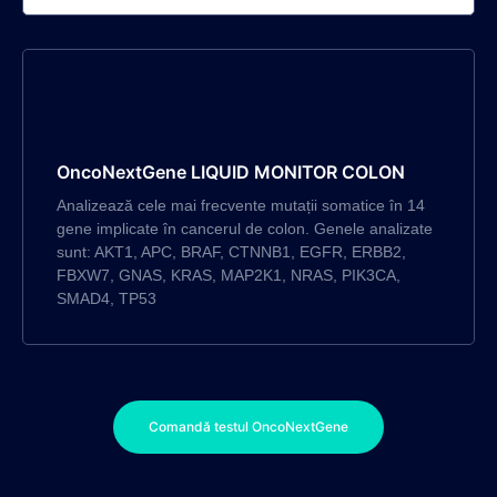
OncoNextGene LIQUID MONITOR COLON
Analizează cele mai frecvente mutații somatice în 14
gene implicate în cancerul de colon. Genele analizate
sunt: AKT1, APC, BRAF, CTNNB1, EGFR, ERBB2,
FBXW7, GNAS, KRAS, MAP2K1, NRAS, PIK3CA,
SMAD4, TP53
Comandă testul OncoNextGene