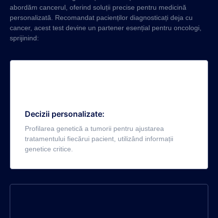
abordăm cancerul, oferind soluții precise pentru medicină
personalizată. Recomandat pacienților diagnosticați deja cu
cancer, acest test devine un partener esențial pentru oncologi,
sprijinind:
Decizii personalizate:
Profilarea genetică a tumorii pentru ajustarea
tratamentului fiecărui pacient, utilizând informații
genetice critice.