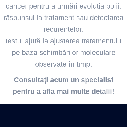
cancer pentru a urmări evoluția bolii,
răspunsul la tratament sau detectarea
recurențelor.
Testul ajută la ajustarea tratamentului
pe baza schimbărilor moleculare
observate în timp.
Consultați acum un specialist
pentru a afla mai multe detalii!