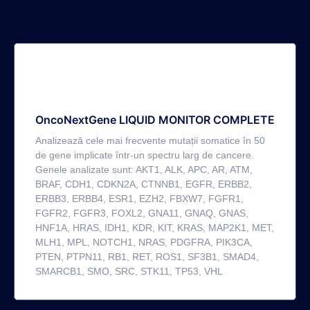
OncoNextGene LIQUID MONITOR COMPLETE
Analizează cele mai frecvente mutații somatice în 50
de gene implicate într-un spectru larg de cancere.
Genele analizate sunt: AKT1, ALK, APC, AR, ATM,
BRAF, CDH1, CDKN2A, CTNNB1, EGFR, ERBB2,
ERBB3, ERBB4, ESR1, EZH2, FBXW7, FGFR1,
FGFR2, FGFR3, FOXL2, GNA11, GNAQ, GNAS,
HNF1A, HRAS, IDH1, KDR, KIT, KRAS, MAP2K1, MET,
MLH1, MPL, NOTCH1, NRAS, PDGFRA, PIK3CA,
PTEN, PTPN11, RB1, RET, ROS1, SF3B1, SMAD4,
SMARCB1, SMO, SRC, STK11, TP53, VHL