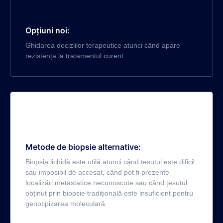
Opțiuni noi:
Ghidarea deciziilor terapeutice atunci când apare
rezistența la tratamentul curent.
Metode de biopsie alternative:
Biopsia lichidă este utilă atunci când țesutul este dificil
sau imposibil de accesat, când pot fi prezente
localizări metastatice necunoscute sau când țesutul
obținut prin biopsie tradițională este insuficient pentru
genotipizarea moleculară.