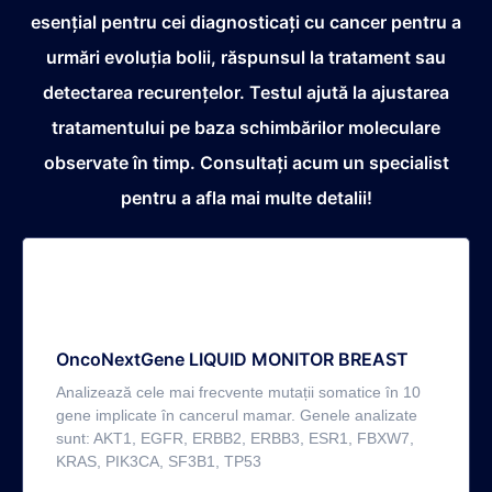
esențial pentru cei diagnosticați cu cancer pentru a
urmări evoluția bolii, răspunsul la tratament sau
detectarea recurențelor. Testul ajută la ajustarea
tratamentului pe baza schimbărilor moleculare
observate în timp. Consultați acum un specialist
pentru a afla mai multe detalii!
OncoNextGene LIQUID MONITOR BREAST
Analizează cele mai frecvente mutații somatice în 10
gene implicate în cancerul mamar. Genele analizate
sunt: AKT1, EGFR, ERBB2, ERBB3, ESR1, FBXW7,
KRAS, PIK3CA, SF3B1, TP53