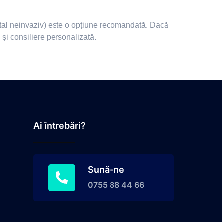
enatal neinvaziv) este o opțiune recomandată. Dacă
e și consiliere personalizată.
Ai întrebări?
Sună-ne
0755 88 44 66