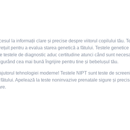
sul la informații clare și precise despre viitorul copilului tău. 
ețuit pentru a evalua starea genetică a fătului. Testele genetic
ce testele de diagnostic aduc certitudine atunci când sunt necesa
sigurând cea mai bună îngrijire pentru tine și bebelușul tău.
 ajutorul tehnologiei moderne! Testele NIPT sunt teste de screen
ătului. Apelează la teste noninvazive prenatale sigure și precise,
are.