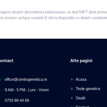
e și sigure despre dezvoltarea bebelușului, un test NIPT (test pr
on invaziv, echipa noastră îți stă la dispoziție cu detalii complet
ontact
Alte pagini
office@centrugenetica.ro
Acasa
Teste genetice
9 AM - 5 PM , Luni - Vineri
Studii
0755 88 44 66