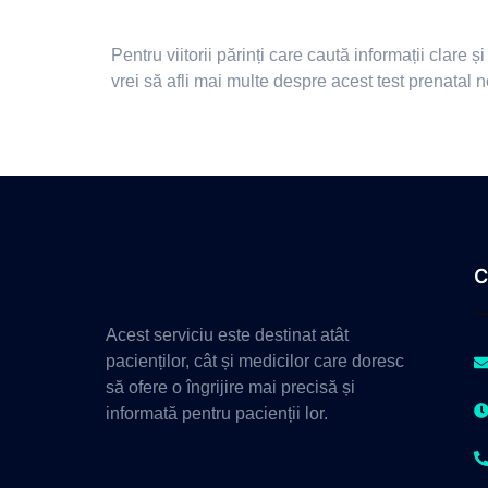
Pentru viitorii părinți care caută informații clar
vrei să afli mai multe despre acest test prenatal n
C
Acest serviciu este destinat atât
pacienților, cât și medicilor care doresc
să ofere o îngrijire mai precisă și
informată pentru pacienții lor.