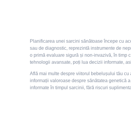
Planificarea unei sarcini sănătoase începe cu acce
sau de diagnostic, reprezintă instrumente de nepr
o primă evaluare sigură și non-invazivă, în timp 
tehnologii avansate, poți lua decizii informate, a
Află mai multe despre viitorul bebelușului tău cu
informații valoroase despre sănătatea genetică a f
informate în timpul sarcinii, fără riscuri supliment