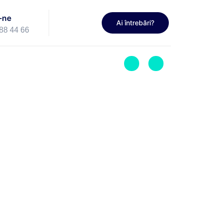
-ne
Ai întrebări?
88 44 66