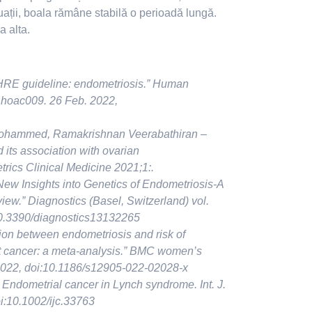
ituații, boala rămâne stabilă o perioadă lungă.
a alta.
SHRE guideline: endometriosis.” Human
 hoac009. 26 Feb. 2022,
 Mohammed, Ramakrishnan Veerabathiran –
 its association with ovarian
rics Clinical Medicine 2021;1:.
New Insights into Genetics of Endometriosis-A
ew.” Diagnostics (Basel, Switzerland) vol.
:10.3390/diagnostics13132265
ation between endometriosis and risk of
t cancer: a meta-analysis.” BMC women’s
 2022, doi:10.1186/s12905-022-02028-x
 Endometrial cancer in Lynch syndrome. Int. J.
oi:10.1002/ijc.33763