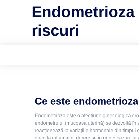
Endometrioza 
riscuri
Ce este endometrioz
Endometrioza este o afecțiune ginecologică cron
endometrului (mucoasa uterină) se dezvoltă în af
reacționează la variațiile hormonale din timpul 
duce la inflamație, durere și, în unele cazuri, la