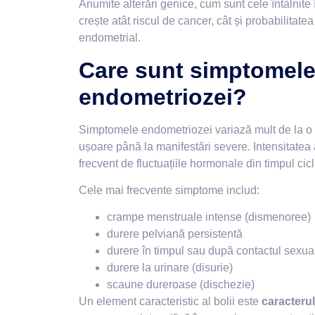
Anumite alterări genice, cum sunt cele întâlnite
crește atât riscul de cancer, cât și probabilitatea
endometrial.
Care sunt simptomel
endometriozei?
Simptomele endometriozei variază mult de la o f
ușoare până la manifestări severe. Intensitatea 
frecvent de fluctuațiile hormonale din timpul cic
Cele mai frecvente simptome includ:
crampe menstruale intense (dismenoree)
durere pelviană persistentă
durere în timpul sau după contactul sexua
durere la urinare (disurie)
scaune dureroase (dischezie)
Un element caracteristic al bolii este
caracterul