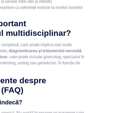
 severe între uter și intestin
ovariene cu aderențe extinse la nivelul ovarelor
portant
 multidisciplinar?
 complexă, care poate implica mai multe
otiv,
diagnosticarea și tratamentul necesită
inar
, care poate include ginecolog, specialist în
nterolog, urolog sau genetician, în funcție de
vente despre
 (FAQ)
vindecă?
cronică. Nu există în prezent un tratament care