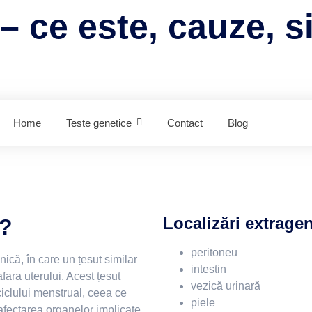
– ce este, cauze, 
Home
Teste genetice
Contact
Blog
Localizări extragen
a?
peritoneu
ică, în care un țesut similar
intestin
ara uterului. Acest țesut
vezică urinară
ciclului menstrual, ceea ce
piele
 afectarea organelor implicate.