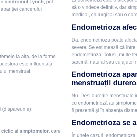
 în
sindromul Lynch
, pot
să o vindece definitiv, dar simp
 apariției cancerului
medical, chirurgical sau o comb
Endometrioza afect
e
Da, endometrioza poate afecta 
severe. Se estimează că între 3
endometrioză. Totuși, multe f
emeie la alta, de la forme
sarcină, natural sau cu ajutor 
acestora este influențată
lului menstrual.
Endometrioza apare
menstruații durer
Nu. Deși durerile menstruale 
cu endometrioză au simptome 
l (dispareunie)
fi prezentă și în absența dism
Endometrioza se a
 ciclic al simptomelor
, care
În unele cazuri, endometrioza