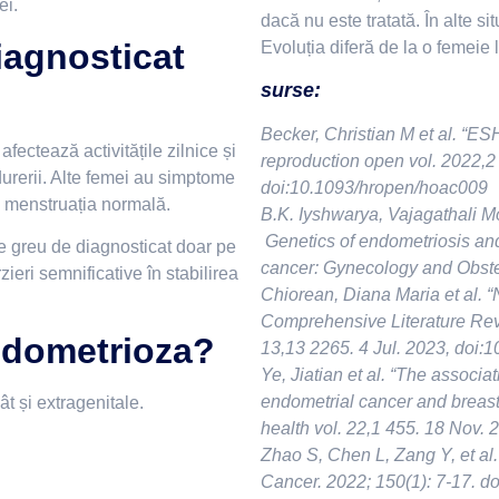
ei.
dacă nu este tratată. În alte s
diagnosticat
Evoluția diferă de la o femeie l
surse:
Becker, Christian M et al. “E
fectează activitățile zilnice și
reproduction open vol. 2022,2
urerii. Alte femei au simptome
doi:10.1093/hropen/hoac009
n menstruația normală.
B.K. Iyshwarya, Vajagathali
Genetics of endometriosis and
ie greu de diagnosticat doar pe
cancer: Gynecology and Obstet
eri semnificative în stabilirea
Chiorean, Diana Maria et al. “
Comprehensive Literature Revi
ndometrioza?
13,13 2265. 4 Jul. 2023, doi
Ye, Jiatian et al. “The associ
endometrial cancer and breas
t și extragenitale.
health vol. 22,1 455. 18 Nov.
Zhao S, Chen L, Zang Y, et al.
Cancer. 2022; 150(1): 7-17. d