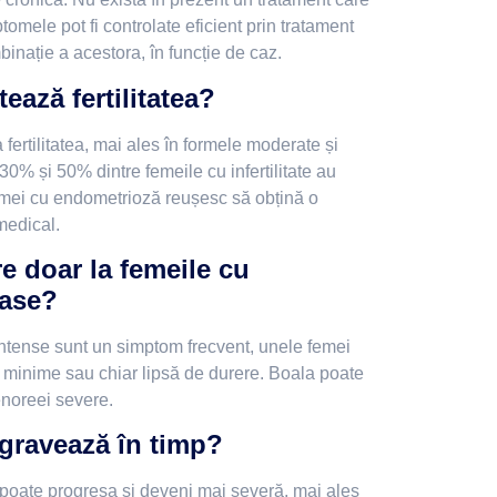
tomele pot fi controlate eficient prin tratament
inație a acestora, în funcție de caz.
ează fertilitatea?
fertilitatea, mai ales în formele moderate și
0% și 50% dintre femeile cu infertilitate au
emei cu endometrioză reușesc să obțină o
medical.
 doar la femeile cu
oase?
intense sunt un simptom frecvent, unele femei
minime sau chiar lipsă de durere. Boala poate
enoreei severe.
gravează în timp?
 poate progresa și deveni mai severă, mai ales