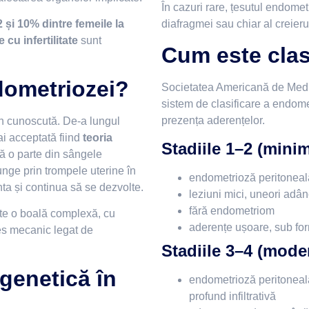
În cazuri rare, țesutul endometr
diafragmei sau chiar al creieru
2 și 10% dintre femeile la
cu infertilitate
sunt
Cum este clas
dometriozei?
Societatea Americană de Medi
sistem de clasificare a endomet
prezența aderențelor.
n cunoscută. De-a lungul
ai acceptată fiind
teoria
Stadiile 1–2 (minim
ă o parte din sângele
unge prin trompele uterine în
endometrioză peritoneală
nta și continua să se dezvolte.
leziuni mici, uneori adân
fără endometriom
ste o boală complexă, cu
aderențe ușoare, sub for
es mecanic legat de
Stadiile 3–4 (moder
genetică în
endometrioză peritoneal
profund infiltrativă