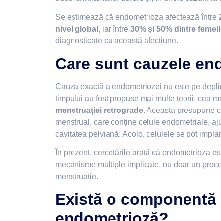
Se estimează că endometrioza afectează între
nivel global
, iar între
30% și 50% dintre femeile 
diagnosticate cu această afecțiune.
Care sunt cauzele en
Cauza exactă a endometriozei nu este pe depli
timpului au fost propuse mai multe teorii, cea m
menstruației retrograde
. Aceasta presupune c
menstrual, care conține celule endometriale, aj
cavitatea pelviană. Acolo, celulele se pot impla
În prezent, cercetările arată că endometrioza e
mecanisme multiple implicate, nu doar un proc
menstruație.
Există o componentă 
endometrioză?