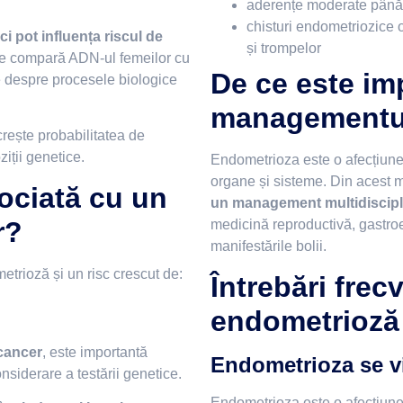
aderențe moderate până la
chisturi endometriozice 
ici pot influența riscul de
și trompelor
are compară ADN-ul femeilor cu
De ce este im
te despre procesele biologice
managementul
rește probabilitatea de
iții genetice.
Endometrioza este o afecțiune
organe și sisteme. Din acest m
ociată cu un
un management multidiscipl
r?
medicină reproductivă, gastroe
manifestările bolii.
etrioză și un risc crescut de:
Întrebări frec
endometrioză
 cancer
, este importantă
Endometrioza se 
onsiderare a testării genetice.
Endometrioza este o afecțiune 