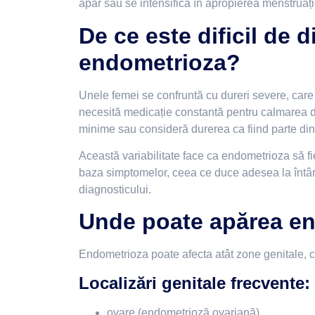
apar sau se intensifică în apropierea menstruați
De ce este dificil de 
endometrioza?
Unele femei se confruntă cu dureri severe, care a
necesită medicație constantă pentru calmarea d
minime sau consideră durerea ca fiind parte di
Această variabilitate face ca endometrioza să f
baza simptomelor, ceea ce duce adesea la întârzi
diagnosticului.
Unde poate apărea e
Endometrioza poate afecta atât zone genitale, câ
Localizări genitale frecvente:
ovare (endometrioză ovariană)