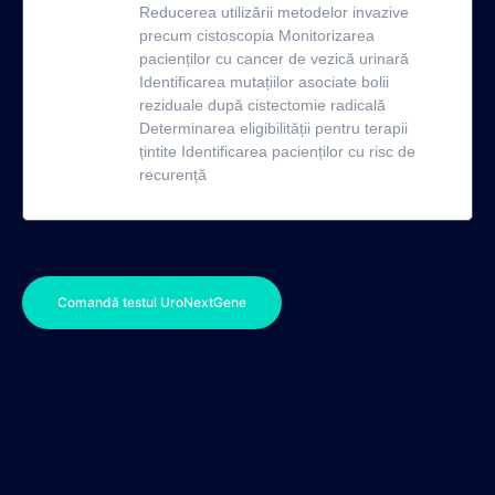
Reducerea utilizării metodelor invazive
precum cistoscopia Monitorizarea
pacienților cu cancer de vezică urinară
Identificarea mutațiilor asociate bolii
reziduale după cistectomie radicală
Determinarea eligibilității pentru terapii
țintite Identificarea pacienților cu risc de
recurență
Comandă testul UroNextGene