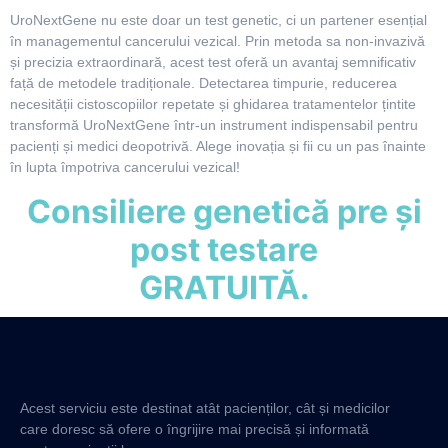
UroNextGene nu este doar un test genetic, ci un partener esențial
în managementul cancerului vezical. Prin metoda sa non-invazivă
și precizia extraordinară, acest test oferă un avantaj semnificativ
față de metodele tradiționale. Detectarea timpurie, reducerea
necesității cistoscopiilor repetate și ghidarea tratamentelor țintite
transformă UroNextGene într-un instrument indispensabil pentru
pacienți și medici deopotrivă. Alege inovația și fii cu un pas înainte
în lupta împotriva cancerului vezical!
Consiliere genetică pre și
post testare
GRATUITĂ.
Acest serviciu este destinat atât pacienților, cât și medicilor
care doresc să ofere o îngrijire mai precisă și informată