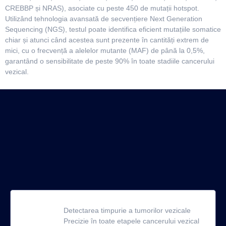
CREBBP și NRAS), asociate cu peste 450 de mutații hotspot.
Utilizând tehnologia avansată de secvențiere Next Generation
Sequencing (NGS), testul poate identifica eficient mutațiile somatice
chiar și atunci când acestea sunt prezente în cantități extrem de
mici, cu o frecvență a alelelor mutante (MAF) de până la 0,5%,
garantând o sensibilitate de peste 90% în toate stadiile cancerului
vezical.
Detectarea timpurie a tumorilor vezicale
Precizie în toate etapele cancerului vezical