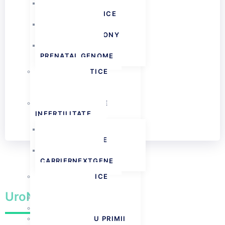
TEST GENETIC
PRENATAL ADVANCE
TEST GENETIC
PRENATAL HARMONY
TEST GENETIC
PRENATAL GENOME
TESTE GENETICE
PRENATALE DE
DIAGNOSTIC
TESTE GENETICE
INFERTILITATE
TEST GENETIC
FERTILNEXTGENE
TEST GENETIC
CARRIERNEXTGENE
TESTE GENETICE
TROMBOFILIE
UroNextGene
TESTE MICROBIOM
TEST NUTRIGENETIC
TESTE PENTRU PRIMII