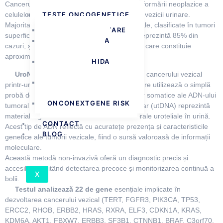
PASI IN VIATA
Cancerul vezicii urinare este rezultatul transformării neoplazice a
TESTE ONCOGENETICE
celulelor care căptușesc suprafața internă a vezicii urinare.
Majoritatea (>90%) sunt carcinoame uroteliale, clasificate în tumori
CANCERE EREDITARE
superficiale sau neinvazive (NMIBC), care reprezintă 85% din
BIOPSIE LICHIDA
cazuri, și tumori invazive musculare (MIBC), care constituie
MONITORIZARE
aproximativ 15%.
BIOPSIE LICHIDA
SCREENING
UroNextGene
revoluționează detectarea cancerului vezical
TEST GENETIC
printr-un test genetic de ultimă generație, care utilizează o simplă
URONEXTGENE
probă de urină pentru identificarea mutațiilor somatice ale ADN-ului
ONCONEXTGENE RISK
tumoral urinar (utDNA). ADN-ul tumoral urinar (utDNA) reprezintă
materialul genetic eliberat de celulele tumorale uroteliale în urină.
CONTACT
Acest tip de ADN reflectă cu acuratețe prezența și caracteristicile
BLOG
genetice ale tumorii vezicale, fiind o sursă valoroasă de informații
moleculare.
Această metodă non-invazivă oferă un diagnostic precis și
accesibil, facilitând detectarea precoce și monitorizarea continuă a
X
bolii.
Testul analizează 22 de gene
esențiale implicate în
dezvoltarea cancerului vezical (TERT, FGFR3, PIK3CA, TP53,
ERCC2, RHOB, ERBB2, HRAS, RXRA, ELF3, CDKN1A, KRAS,
KDM6A, AKT1, FBXW7, ERBB3, SF3B1, CTNNB1, BRAF, C3orf70,